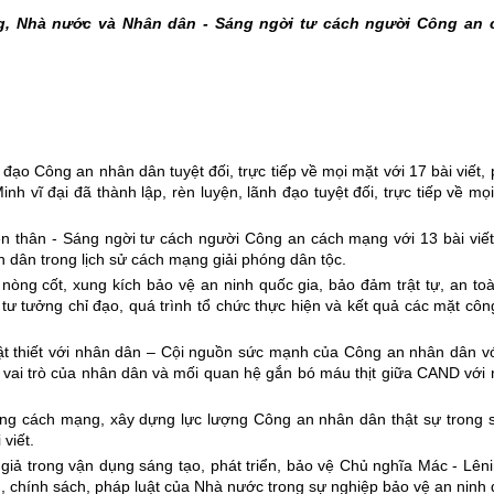
ng, Nhà nước và Nhân dân - Sáng ngời tư cách người Công an 
ạo Công an nhân dân tuyệt đối, trực tiếp về mọi mặt với 17 bài viết,
nh vĩ đại đã thành lập, rèn luyện, lãnh đạo tuyệt đối, trực tiếp về mọ
 thân - Sáng ngời tư cách người Công an cách mạng với 13 bài viết
 dân trong lịch sử cách mạng giải phóng dân tộc.
òng cốt, xung kích bảo vệ an ninh quốc gia, bảo đảm trật tự, an to
, tư tưởng chỉ đạo, quá trình tổ chức thực hiện và kết quả các mặt côn
ật thiết với nhân dân – Cội nguồn sức mạnh của Công an nhân dân v
ề vai trò của nhân dân và mối quan hệ gắn bó máu thịt giữa CAND với
ng cách mạng, xây dựng lực lượng Công an nhân dân thật sự trong 
viết.
giả trong vận dụng sáng tạo, phát triển, bảo vệ Chủ nghĩa Mác - Lêni
, chính sách, pháp luật của Nhà nước trong sự nghiệp bảo vệ an ninh