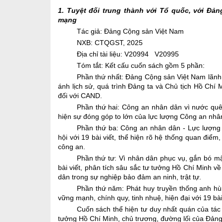
1.
Tuyệt đối trung thành với Tổ quốc, với Đả
mạng
Tác giả: Đảng Cộng sản Việt Nam
NXB: CTQGST, 2025
Địa chỉ tài liệu: V20994
V20995
Tóm tắt:
Kết cấu cuốn sách gồm 5 phần:
Phần thứ nhất: Đảng Cộng sản Việt Nam lãnh đ
ánh lịch sử, quá trình Đảng ta và Chủ tịch Hồ Chí Mi
đối với CAND.
Phần thứ hai: Công an nhân dân vì nước quên
hiện sự đóng góp to lớn của lực lượng Công an nhân
Phần thứ ba: Công an nhân dân - Lực lượng n
hội với 19 bài viết, thể hiện rõ hệ thống quan điểm
công an.
Phần thứ tư: Vì nhân dân phục vụ, gắn bó m
bài viết, phân tích sâu sắc tư tưởng Hồ Chí Minh v
dân trong sự nghiệp bảo đảm an ninh, trật tự.
Phần thứ năm: Phát huy truyền thống anh hù
vững mạnh, chính quy, tinh nhuệ, hiện đại với 19 bài 
Cuốn sách thể hiện tư duy nhất quán của tác 
tưởng Hồ Chí Minh, chủ trương, đường lối của Đảng