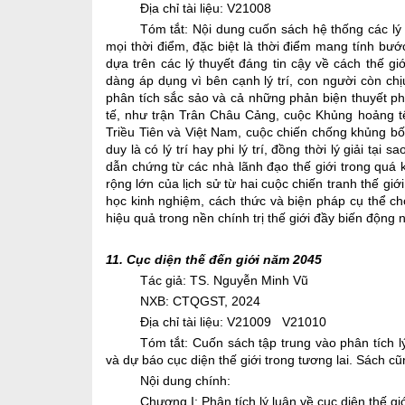
Địa chỉ tài liệu: V21008
Tóm tắt:
Nội dung c
uốn sách hệ thống các lý th
mọi thời điểm, đặc biệt là thời điểm mang tính bước
dựa trên các lý thuyết đáng tin cậy về cách thế 
dàng áp dụng vì bên cạnh lý trí, con người còn ch
phân tích sắc sảo và cả những phản biện thuyết phụ
tế, như trận Trân Châu Cảng, cuộc Khủng hoảng t
Triều Tiên và Việt Nam, cuộc chiến chống khủng bố
duy là có lý trí hay phi lý trí, đồng thời lý giải tạ
dẫn chứng từ các nhà lãnh đạo thế giới trong quá k
rộng lớn của lịch sử từ hai cuộc chiến tranh thế gi
học kinh nghiệm, cách thức và biện pháp cụ thể cho
hiệu quả trong nền chính trị thế giới đầy biến động 
11.
Cục diện thế đến giới năm 2045
Tác giả:
TS. Nguyễn Minh Vũ
NXB: CTQGST, 2024
Địa chỉ tài liệu: V21009
V21010
Tóm tắt:
Cuốn sách tập trung vào phân tích lý
và dự báo cục diện thế giới trong tương lai. Sách c
Nội dung chính:
Chương I: Phân tích lý luận về cục diện thế giớ