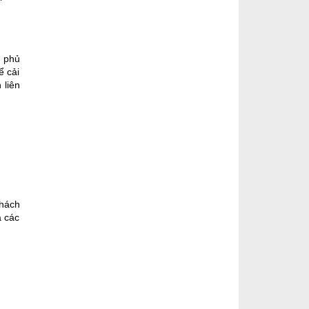
h phủ
ể cải
 liên
thách
a các