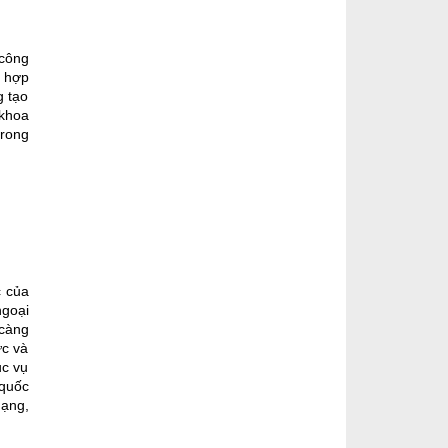
 công
g hợp
g tạo
 khoa
trong
c của
ngoại
 càng
ức và
ục vụ
 quốc
mạng,