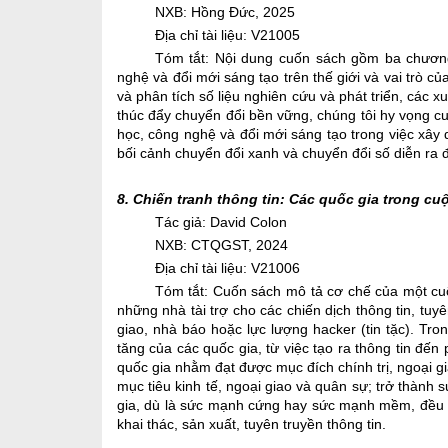
NXB: Hồng Đức, 2025
Địa chỉ tài liệu: V21005
Tóm tắt:
Nội dung cuốn sách
gồm ba chương
nghệ và đổi mới sáng tạo trên thế giới và vai trò 
và phân tích số liệu nghiên cứu và phát triển, các
thúc đẩy
chuyển đổi bền vững
, chúng tôi hy vọng c
học, công nghệ và đổi mới sáng tạo trong việc xây 
bối cảnh chuyển đổi xanh và chuyển đổi số diễn ra đ
8.
Chiến tranh thông tin: Các quốc gia trong cu
Tác giả:
David Colon
NXB: CTQGST, 2024
Địa chỉ tài liệu: V21006
Tóm tắt:
Cuốn sách
mô tả cơ chế của một cuộ
những nhà tài trợ cho các chiến dịch thông tin, tu
giao, nhà báo hoặc lực lượng hacker (tin tặc). Tro
tăng của các quốc gia, từ việc tạo ra thông tin đến
quốc gia nhằm đạt được mục đích chính trị, ngoại gia
mục tiêu kinh tế, ngoại giao và quân sự; trở thành
gia, dù là sức mạnh cứng hay sức mạnh mềm, đều p
khai thác, sản xuất, tuyên truyền thông tin
.