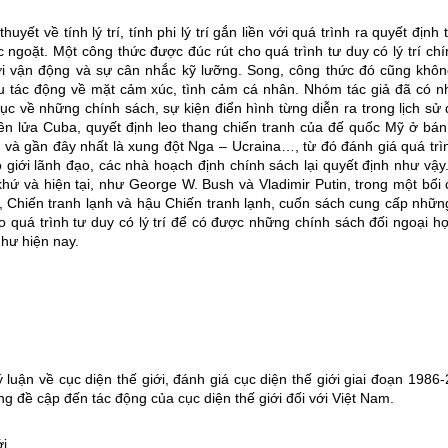
uyết về tính lý trí, tính phi lý trí gắn liền với quá trình ra quyết định 
 ngoặt. Một công thức được đúc rút cho quá trình tư duy có lý trí chí
giới vận động và sự cân nhắc kỹ lưỡng. Song, công thức đó cũng khô
ịu tác động về mặt cảm xúc, tình cảm cá nhân.
Nhóm tác giả đã có n
c về những chính sách, sự kiện điển hình từng diễn ra trong lịch sử
ên lửa Cuba, quyết định leo thang chiến tranh của đế quốc Mỹ ở bá
 và gần đây nhất là xung đột Nga – Ucraina…, từ đó đánh giá quá trì
i sao giới lãnh đạo, các nhà hoạch định chính sách lại quyết định như vậy
hứ và hiện tại, như George W. Bush và Vladimir Putin, trong một bối
ới, Chiến tranh lạnh và hậu Chiến tranh lạnh, cuốn sách cung cấp nhữn
 quá trình tư duy có lý trí để có được những chính sách đối ngoại hợ
như hiện nay.
 luận về cục diện thế giới, đánh giá cục diện thế giới giai đoạn 1986
ũng đề cập đến tác động của cục diện thế giới đối với Việt Nam.
i.