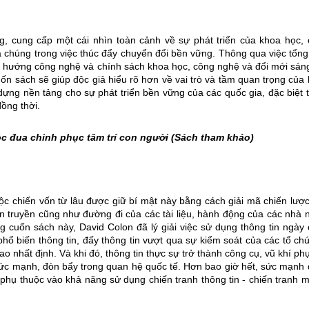
, cung cấp một cái nhìn toàn cảnh về sự phát triển của khoa học,
của chúng trong việc thúc đẩy chuyển đổi bền vững. Thông qua việc tổn
 xu hướng công nghệ và chính sách khoa học, công nghệ và đổi mới sán
uốn sách sẽ giúp độc giả hiểu rõ hơn về vai trò và tầm quan trọng của
dựng nền tảng cho sự phát triển bền vững của các quốc gia, đặc biệt 
ồng thời.
ộc đua chinh phục tâm trí con người
(Sách tham khảo)
c chiến vốn từ lâu được giữ bí mật này bằng cách giải mã chiến lượ
yên truyền cũng như đường đi của các tài liệu, hành động của các nhà 
ng cuốn sách này, David Colon đã lý giải việc sử dụng thông tin ngày
 phổ biến thông tin, đấy thông tin vượt qua sự kiểm soát của các tổ ch
o nhất định. Và khi đó, thông tin thực sự trở thành công cụ, vũ khí ph
 sức mạnh, đòn bẩy trong quan hệ quốc tế. Hơn bao giờ hết, sức mạnh
hụ thuộc vào khả năng sử dụng chiến tranh thông tin - chiến tranh 