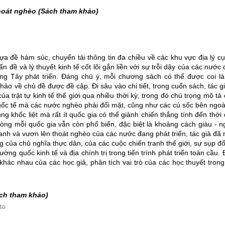
thoát nghèo
(Sách tham khảo)
 đề hàm súc, chuyển tải thông tin đa chiều về các khu vực địa lý cụ
 đề và lý thuyết kinh tế cốt lõi gắn liền với sự trỗi dậy của các nước
ơng Tây phát triển. Đáng chú ý, mỗi chương sách có thể được coi l
hảo về chủ đề được đề cập. Đi sâu vào chi tiết, trong cuốn sách, tác g
ủa trật tự kinh tế thế giới qua nhiều thời kỳ, trong đó chú trọng mô tả
uốc tế mà các nước nghèo phải đối mặt, cũng như các cú sốc bên ngo
g khốc liệt mà rất ít quốc gia có thể giành chiến thắng tính đến thời
 lòng mỗi quốc gia vẫn còn phổ biến, đặc biệt là khoảng cách giàu - 
ranh và vươn lên thoát nghèo của các nước đang phát triển, tác giả đã
ng của chủ nghĩa thực dân, của các cuộc chiến tranh thế giới, sự sụp đ
ng quốc kinh tế và địa chính trị trong tiến trình phát triển toàn cầu.
 khác nhau của các học giả, phân tích vai trò của các học thuyết trong
ách tham khảo)
to