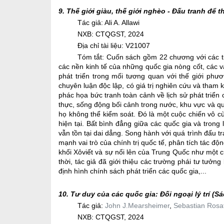
9.
Thế giới giàu, thế giới nghèo - Đấu tranh để 
Tác giả: Ali A. Allawi
NXB: CTQGST, 2024
Địa chỉ tài liệu: V21007
Tóm tắt:
Cuốn sách gồm 22 chương với các tựa
các nền kinh tế của những quốc gia nòng cốt, các vấn
phát triển trong mối tương quan với thế giới phư
chuyên luận độc lập, có giá trị nghiên cứu và tham k
phác họa bức tranh toàn cảnh về lịch sử phát triển c
thực, sống động bối cảnh trong nước, khu vực và q
họ không thể kiểm soát. Đó là một cuộc chiến vô cùn
hiện tại. Bất bình đẳng giữa các quốc gia và trong
vẫn tồn tại dai dẳng. Song hành với quá trình đấu t
mạnh vai trò của chính trị quốc tế, phân tích tác độ
khối Xôviết và sự nổi lên của Trung Quốc như một cườ
thời, tác giả đã giới thiệu các trường phái tư tưởng
định hình chính sách phát triển các quốc gia,...
10.
Tư duy của các quốc gia: Đối ngoại lý trí (S
Tác giả:
John J.Mearsheimer
,
Sebastian Rosa
NXB: CTQGST, 2024