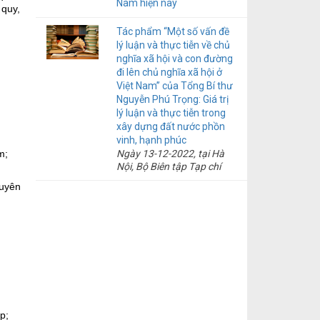
Nội tổ chức Tọa đàm khoa
Nam hiện nay
 quy,
vấn đề đặt ra”.
học với chủ đề: “Nguồn
nhân lực hệ thống chính
Tác phẩm “Một số vấn đề
quyền địa phương hai cấp -
lý luận và thực tiễn về chủ
Những yêu cầu đặt ra
nghĩa xã hội và con đường
trong kỷ nguyên mới”.
đi lên chủ nghĩa xã hội ở
Việt Nam” của Tổng Bí thư
Nguyễn Phú Trọng: Giá trị
lý luận và thực tiễn trong
xây dựng đất nước phồn
vinh, hạnh phúc
m;
Ngày 13-12-2022, tại Hà
Nội, Bộ Biên tập Tạp chí
Cộng sản tổ chức Hội thảo
huyên
khoa học với chủ đề: “Tác
phẩm “Một số vấn đề lý
luận và thực tiễn về chủ
nghĩa xã hội và con đường
đi lên chủ nghĩa xã hội ở
Việt Nam” của Tổng Bí thư
Nguyễn Phú Trọng: Giá trị
lý luận và thực tiễn trong
xây dựng đất nước phồn
vinh, hạnh phúc”.
p;