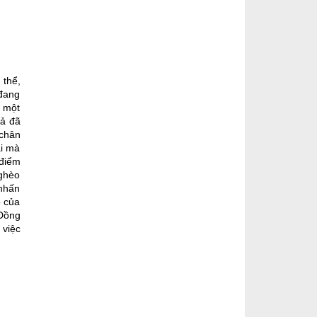
 thể,
 đang
à một
iả đã
 chân
ài mà
 điểm
nghèo
 nhấn
ổ của
 Đồng
 việc