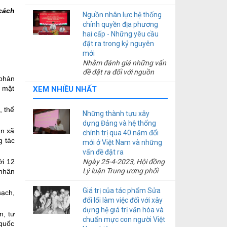
Đại hội XIV của Đảng, các
cách
cơ quan tuyên giáo, báo
Nguồn nhân lực hệ thống
chí, xuất bản cần: Phát huy
chính quyền địa phương
vai trò xuyên suốt của báo
hai cấp - Những yêu cầu
chí cách mạng, tập trung
đặt ra trong kỷ nguyên
cao độ cho nhiệm vụ đưa
mới
Văn kiện và Nghị quyết Đại
Nhằm đánh giá những vấn
hội XIV vào cuộc sống; đổi
đề đặt ra đối với nguồn
mới toàn diện nội dung,
 phản
nhân lực của hệ thống
hình thức và phương thức
i mặt
XEM NHIỀU NHẤT
chính quyền địa phương
tuyên truyền văn kiện gắn
hai cấp, đồng thời đề xuất
với chuyển đổi số toàn
các giải pháp nâng cao
, thể
diện; chú trọng xây dựng
Những thành tựu xây
chất lượng đội ngũ cán bộ,
đội ngũ “Nhà báo - Nhà lý
dựng Đảng và hệ thống
công chức, viên chức đáp
àn xã
luận - Nhà tuyên giáo hiện
chính trị qua 40 năm đổi
ứng yêu cầu phát triển đất
g tác
đại”; tăng cường sự phối
mới ở Việt Nam và những
nước trong kỷ nguyên mới,
hợp giữa báo chí và xuất
vấn đề đặt ra
ngày 11-6-2026, tại hội
bản, tạo thành mũi nhọn
ới 12
Ngày 25-4-2023, Hội đồng
trường Đảng ủy xã Thiên
song hành tuyên truyền
Lý luận Trung ương phối
 nhân
Lộc (thành phố Hà Nội),
văn kiện; đẩy mạnh thông
hợp với Tạp chí Cộng sản
Ban Văn hóa - Xã hội, Tạp
tin đối ngoại, lan tỏa mạnh
tổ chức Hội thảo khoa học:
chí Cộng sản phối hợp với
Giá trị của tác phẩm Sửa
sạch,
mẽ hình ảnh, tầm nhìn,
“Những thành tựu xây
Trường Đào tạo cán bộ Lê
đổi lối làm việc đối với xây
định hướng và thành tựu
dựng Đảng và hệ thống
Hồng Phong và Đảng ủy
dựng hệ giá trị văn hóa và
n, tư
phát triển của Việt Nam ra
chính trị qua 40 năm đổi
xã Thiên Lộc, Thành ủy Hà
chuẩn mực con người Việt
thế giới...
 quốc
mới ở Việt Nam và những