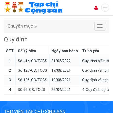
Chuyên mục
Chuyên
mục
Quy định
STT
Số ký hiệu
Ngày ban hành
Trích yếu
1
Số 414-QĐ/TCCS
31/05/2022
Quy trình biên tậ
2
Số 127-QĐ/TCCS
19/08/2021
Quy định về nghiệm
3
Số 126-QĐ/TCCS
19/08/2021
Quy định về nghiệ
4
Số 66-QĐ/TCCS
26/04/2021
4-Quy định dự toá
THƯ VIỆN TẠP CHÍ CỘNG SẢN