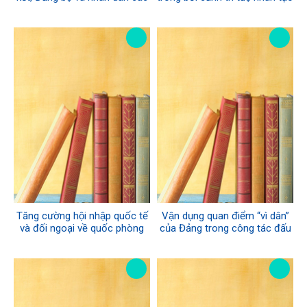
dân tộc tỉnh Lạng Sơn quyết
được ứng dụng ở mức độ
tâm hoàn thành tốt nhiệm vụ
chưa từng có
chính trị của nhiệm kỳ 2025 -
2030
Tăng cường hội nhập quốc tế
Vận dụng quan điểm “vì dân”
và đối ngoại về quốc phòng
của Đảng trong công tác đấu
trong kỷ nguyên vươn mình
tranh phòng, chống tội phạm
của dân tộc Việt Nam
về kinh tế, tội phạm tham
nhũng