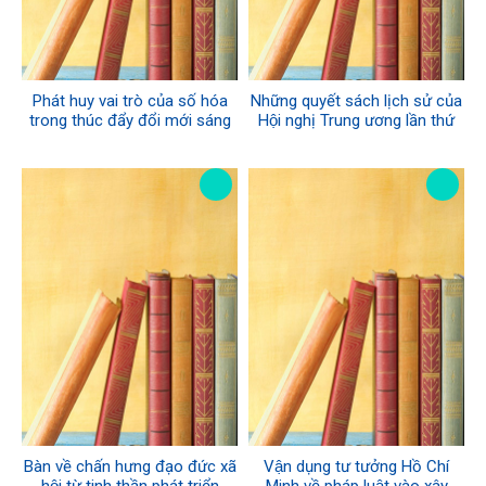
Phát huy vai trò của số hóa
Những quyết sách lịch sử của
trong thúc đẩy đổi mới sáng
Hội nghị Trung ương lần thứ
tạo và khởi nghiệp, hướng tới
tám (năm 1941): Giá trị lý luận
mục tiêu tăng trưởng hai con
và thực tiễn với phát triển đất
số ở Việt Nam
nước trong kỷ nguyên vươn
mình của dân tộc
Bàn về chấn hưng đạo đức xã
Vận dụng tư tưởng Hồ Chí