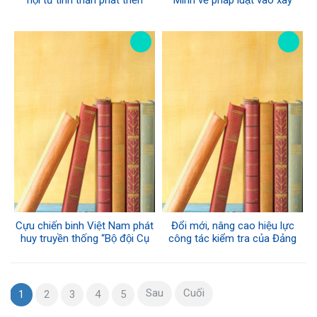
hội từ tinh thần phát triển
Minh về pháp luật vào xây
nhận thức lý luận về văn hóa,
dựng, hoàn thiện Nhà nước
con người, xã hội của Đại hội
pháp quyền xã hội chủ nghĩa
XIV
Việt Nam trong kỷ nguyên mới
Cựu chiến binh Việt Nam phát
Đổi mới, nâng cao hiệu lực
huy truyền thống “Bộ đội Cụ
công tác kiểm tra của Đảng
Hồ”, là điểm tựa tin cậy, vững
đáp ứng yêu cầu, nhiệm vụ
chắc của Đảng, Nhà nước và
trong tình hình mới
nhân dân
Sau
Cuối
1
2
3
4
5