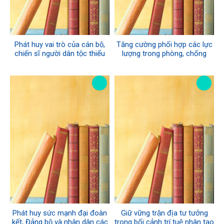
Phát huy vai trò của cán bộ,
Tăng cường phối hợp các lực
chiến sĩ người dân tộc thiểu
lượng trong phòng, chống
số ở các đoàn kinh tế - quốc
thiên tai, tìm kiếm cứu hộ, cứu
phòng khu vực Tây Nguyên
nạn trên địa bàn Quân khu 2
trong phát triển kinh tế gắn với
bảo đảm quốc phòng - an
ninh
Phát huy sức mạnh đại đoàn
Giữ vững trận địa tư tưởng
kết, Đảng bộ và nhân dân các
trong bối cảnh trí tuệ nhân tạo