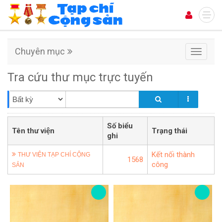
Chuyên mục
Chuyên
mục
Tra cứu thư mục trực tuyến
Số biểu
Tên thư viện
Trạng thái
ghi
Kết nối thành
THƯ VIỆN TẠP CHÍ CỘNG
1568
công
SẢN