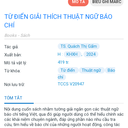
MÔ TẢ
BIỂU GHI MARC
TỪ ĐIỂN GIẢI THÍCH THUẬT NGỮ BÁO
CHÍ
Books - Sách
TS. Quách Thị Gấm
Tác giả:
H :
KHXH
,
2024
Xuất bản:
419 tr.
Mô tả vật lý:
Từ điển
Thuật ngữ
Báo
Từ khóa:
chí
TCCS V20947
Nơi lưu trữ:
TÓM TẮT
Nội dung cuốn sách nhằm tường giải ngắn gọn các thuật ngữ
báo chí tiếng Việt, qua đó giúp người dùng có thể hiểu chính xác
các khái niệm chuyên ngành, đáp ứng phần nào nhu cầu tra
cứu, tìm hiểu về báo chí của những người hoạt động, công tác