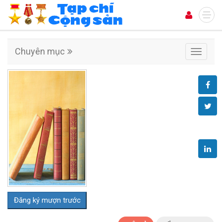
Chuyên mục
Chuyên
mục
Đăng ký mượn trước